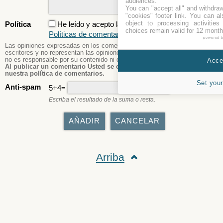
audiences.
You can "accept all" and withdraw
"cookies" footer link
. You can al
object to processing activitie
Política
He leído y acepto la
Política de privacidad
y la
choices remain valid for 12 month
Políticas de comentarios
powered 
Las opiniones expresadas en los comentarios publicados son de los
escritores y no representan las opiniones o dictámenes del sitio. El sitio
no es responsable por su contenido ni de los daños que puedan causar.
Accep
Al publicar un comentario Usted se compromete a cumplir con
nuestra política de comentarios.
Set your
Anti-spam
5+4=
Escriba el resultado de la suma o resta.
Arriba