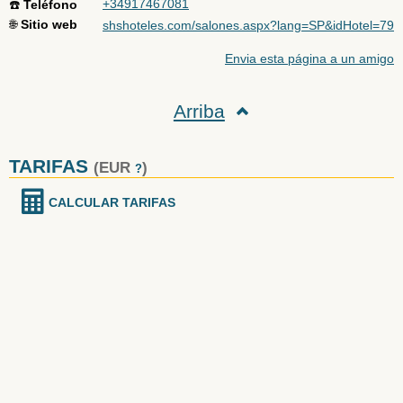
+34917467081
☎️
Teléfono
🌐
Sitio web
shshoteles.com/salones.aspx?lang=SP&idHotel=79
Envia esta página a un amigo
Arriba
TARIFAS
(EUR
)
?
CALCULAR TARIFAS