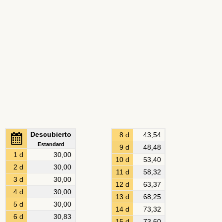
Descubierto
8 d
43,54
Estandard
9 d
48,48
1 d
30,00
10 d
53,40
2 d
30,00
11 d
58,32
3 d
30,00
12 d
63,37
4 d
30,00
13 d
68,25
5 d
30,00
14 d
73,32
6 d
30,83
15 d
73,60