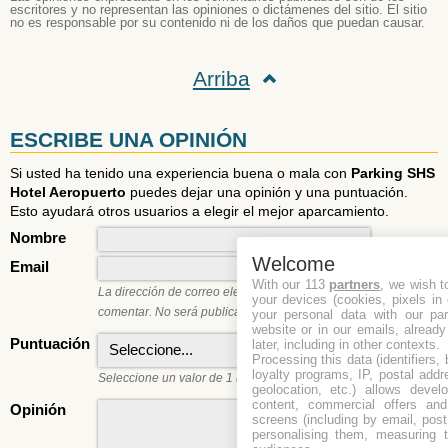
escritores y no representan las opiniones o dictámenes del sitio. El sitio
no es responsable por su contenido ni de los daños que puedan causar.
Arriba
ESCRIBE UNA OPINIÓN
Si usted ha tenido una experiencia buena o mala con
Parking SHS
Hotel Aeropuerto
puedes dejar una opinión y una puntuación.
Esto ayudará otros usuarios a elegir el mejor aparcamiento.
Nombre
Welcome
Email
With our 113
partners
, we wish t
La dirección de correo electrónico es necesaria para
your devices (cookies, pixels in
comentar. No será publicado ni compartido.
your personal data with our par
website or in our emails, alread
Puntuación
later, including in other contexts.
Processing this data (identifiers,
loyalty programs, IP, postal add
Seleccione un valor de 1 (peor) a 5 (mejor).
geolocation, etc.) allows devel
content, commercial offers an
Opinión
screens (including by email, pos
personalising them, measuring t