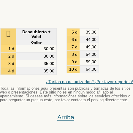
Descubierto +
5 d
39,00
Valet
6 d
44,00
Online
7 d
49,00
1 d
30,00
8 d
54,00
2 d
30,00
9 d
59,00
3 d
35,00
10 d
64,00
4 d
35,00
¿Tarifas no actualizadas? ¡Por favor reportelo!
Toda las informaciones aquí presentas son públicas y tomadas de los sitios
web o presentaciones. Este sitio no es en ningún modo afiliado al
aparcamiento. Si deseas más informaciónes sobre los servicios ofrecidos o
para preguntar un presupuesto, por favor contacta el parking directamente.
Arriba