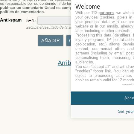
es responsable por su contenido ni de los daños que puedan causar.
Al
Welcome
publicar un comentario Usted se compromete a cumplir con nuestra
política de comentarios.
With our 113
partners
, we wish t
your devices (cookies, pixels in
Anti-spam
5+4=
your personal data with our par
website or in our emails, alread
Escriba el resultado de la suma o resta.
later, including in other contexts.
Processing this data (identifiers,
loyalty programs, IP, postal add
geolocation, etc.) allows devel
content, commercial offers an
screens (including by email, pos
personalising them, measuring t
Arriba
audiences.
You can "accept all" and withdraw
"cookies" footer link
. You can al
object to processing activitie
choices remain valid for 12 month
powered 
Accep
Set your