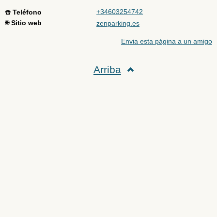
+34603254742
☎️
Teléfono
🌐
Sitio web
zenparking.es
Envia esta página a un amigo
Arriba