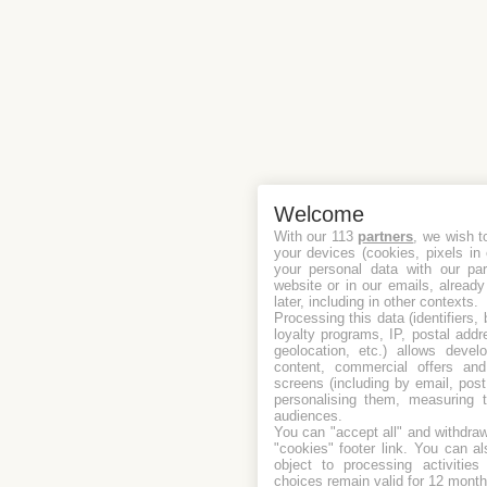
Welcome
With our 113
partners
, we wish t
your devices (cookies, pixels in
your personal data with our par
website or in our emails, alread
later, including in other contexts.
Processing this data (identifiers,
loyalty programs, IP, postal add
geolocation, etc.) allows devel
content, commercial offers an
screens (including by email, pos
personalising them, measuring t
audiences.
You can "accept all" and withdraw
"cookies" footer link
. You can al
object to processing activitie
choices remain valid for 12 month