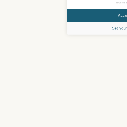
powered 
Accep
Set your